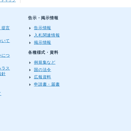
イトマップ
告示・掲示情報
・提言
告示情報
入札関連情報
ついて
掲示情報
各種様式・資料
いにつ
例規集など
ハラス
国の法令
指針
広報資料
申請書・届書
て