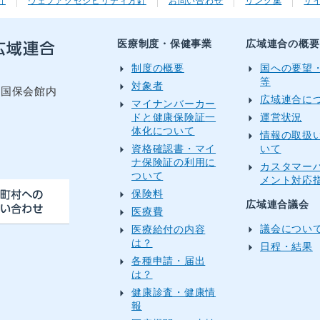
針
ウェブアクセシビリティ方針
お問い合わせ
リンク集
サ
医療制度・保健事業
広域連合の概要
制度の概要
国への要望
等
対象者
目国保会館内
広域連合に
マイナンバーカー
ドと健康保険証一
運営状況
体化について
情報の取扱
資格確認書・マイ
いて
）
ナ保険証の利用に
カスタマー
ついて
メント対応
保険料
広域連合議会
医療費
議会につい
医療給付の内容
は？
日程・結果
各種申請・届出
は？
健康診査・健康情
報